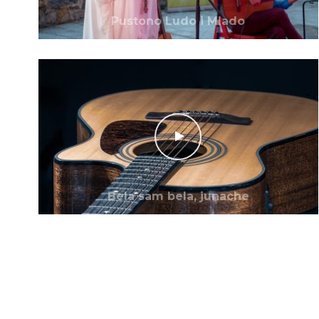
Pustono Ludo i Mlado
Bela sam bela, junache