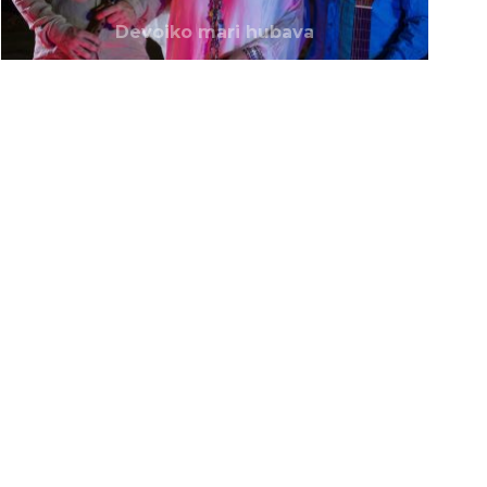
Devoiko mari hubava