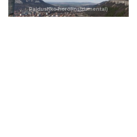
Paidushko horo(instrumental)